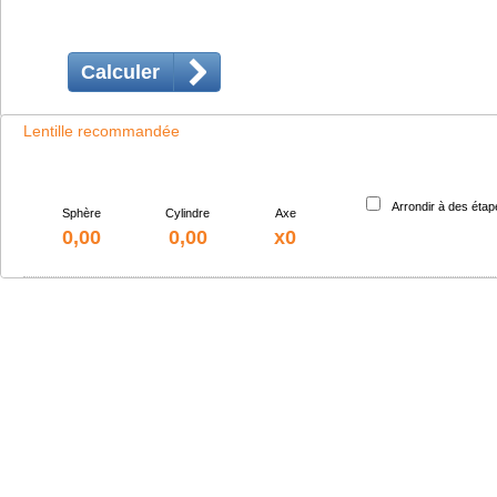
Calculer
Lentille recommandée
Arrondir à des éta
Sphère
Cylindre
Axe
0,00
0,00
x0